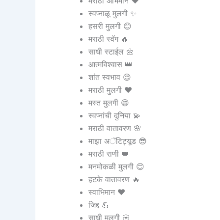
मराठी अभिमान ❤️
स्वप्नाळू मुलगी ✨
हसरी मुलगी 😊
मराठी स्वॅग 🔥
साधी स्टाईल 🌼
आत्मविश्वास 👑
शांत स्वभाव 😌
मराठी मुलगी ❤️
मस्त मुलगी 😄
स्वप्नांची दुनिया 💫
मराठी वातावरण 🌸
माझा अॅटिट्यूड 😎
मराठी राणी 👑
मनमोकळी मुलगी 😊
हटके वातावरण 🔥
स्वाभिमान ❤️
जिद्द 💪
साधी मुलगी 🌸