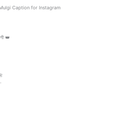
गी 👑
🌺
✨