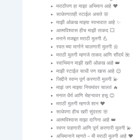
मराठीपण हा माझा अभिमान आहे ❤️
साधेपणातही स्टाईल असते 🌸
माझी ओळख माझ्या स्वभावात आहे ✨
आत्मविश्वास हीच माझी ताकद 💥
मनाने मजबूत मराठी मुलगी 💪
स्वतःच्या मार्गाने चालणारी मुलगी 🌼
मराठी मुलगी म्हणजे ताकद आणि सौंदर्य 🌺
स्वाभिमान माझी खरी ओळख आहे 👑
माझी स्टाईल साधी पण खास आहे 😌
जिद्दीने स्वप्न पूर्ण करणारी मुलगी 💫
माझं जग माझ्या नियमांवर चालतं 🔥
मनात धैर्य आणि चेहऱ्यावर हसू 😊
मराठी मुलगी म्हणजे शान ❤️
साधेपणा हीच खरी सुंदरता 🌸
आत्मविश्वास माझा दागिना आहे 👑
स्वप्न पाहणारी आणि पूर्ण करणारी मुलगी 💫
अभिमानाने म्हणते – मी मराठी मुलगी आहे ❤️